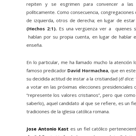
repiten y se esgrimen para convencer a las f
políticamente. Como consecuencia, congregaciones d
de izquierda, otros de derecha; en lugar de estar
(Hechos 2:1).
Es una vergüenza ver a quienes se
hablan por su propia cuenta, en lugar de hablar ex
enseña.
En lo particular, me ha llamado mucho la atención 
famoso predicador
David Hormachea
, que en est
su decidida actitud de instar a la cristiandad (
él dice:
a votar en las próximas elecciones presidenciales 
“represente los valores cristianos”, pero que co
saberlo), aquel candidato al que se refiere, es un 
tradiciones de la iglesia católica romana.
Jose Antonio Kast
es un fiel católico pertenecien