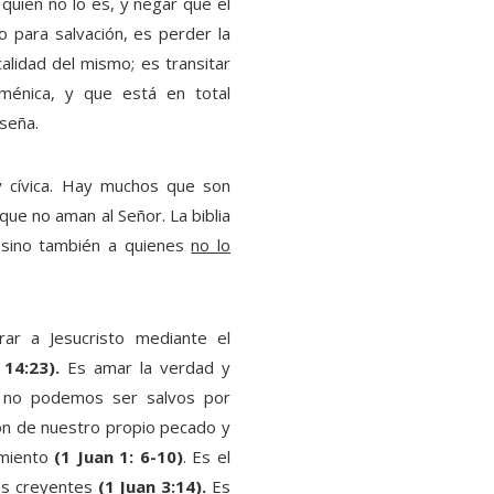
 quien no lo es, y negar que el
 para salvación, es perder la
calidad del mismo; es transitar
ménica, y que está en total
nseña.
y cívica. Hay muchos que son
ue no aman al Señor. La biblia
 sino también a quienes
no lo
rar a Jesucristo mediante el
 14:23).
Es amar la verdad y
 no podemos ser salvos por
ón de nuestro propio pecado y
imiento
(1 Juan 1: 6-10)
. Es el
os creyentes
(1 Juan 3:14).
Es