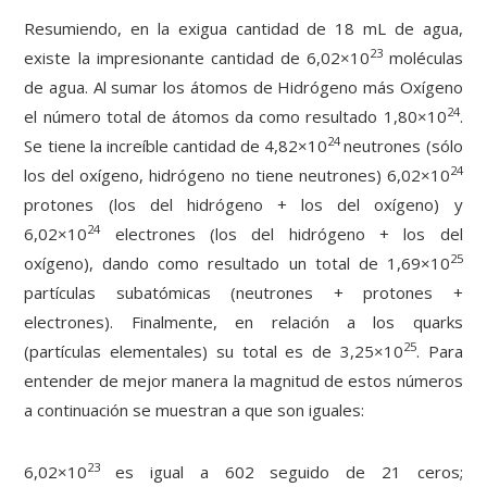
Resumiendo, en la exigua cantidad de 18 mL de agua,
23
existe la impresionante cantidad de 6,02×10
moléculas
de agua. Al sumar los átomos de Hidrógeno más Oxígeno
24
el número total de átomos da como resultado 1,80×10
.
24
Se tiene la increíble cantidad de 4,82×10
neutrones (sólo
24
los del oxígeno, hidrógeno no tiene neutrones) 6,02×10
protones (los del hidrógeno + los del oxígeno) y
24
6,02×10
electrones (los del hidrógeno + los del
25
oxígeno), dando como resultado un total de 1,69×10
partículas subatómicas (neutrones + protones +
electrones). Finalmente, en relación a los quarks
25
(partículas elementales) su total es de 3,25×10
. Para
entender de mejor manera la magnitud de estos números
a continuación se muestran a que son iguales:
23
6,02×10
es igual a 602 seguido de 21 ceros;