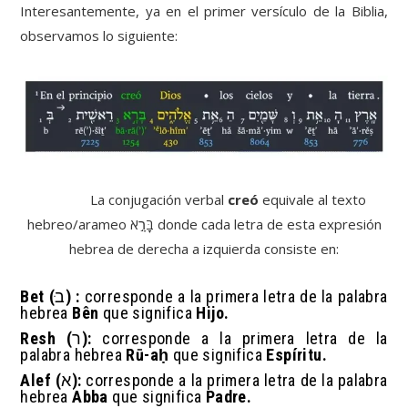
Interesantemente, ya en el primer versículo de la Biblia,
observamos lo siguiente:
La conjugación verbal
creó
equivale al texto
hebreo/arameo בָּרָ֣א donde cada letra de esta expresión
hebrea de derecha a izquierda consiste en:
Bet
(
ב
ּ) :
corresponde a la primera letra de la palabra
hebrea
B
ên
que significa
Hijo.
Resh (
ר
):
corresponde a la primera letra de la
palabra hebrea
R
ū-aḥ
que significa
Espíritu.
Alef
(
א
):
corresponde a la primera letra de la palabra
hebrea
Abba
que significa
Padre.