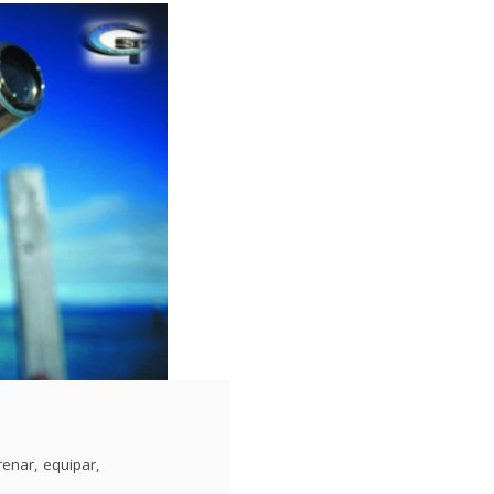
renar
,
equipar
,