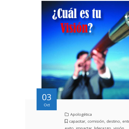
03
Oct
Apologética
capacitar
,
comisión
,
destino
,
ent
exito
,
impactar
,
liderazgo
,
visión