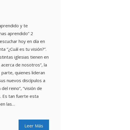
aprendido y te
has aprendido” 2
escuchar hoy en día en
ta “¿Cuál es tu visión?”.
stintas iglesias tienen en
acerca de nosotros”, la
u parte, quienes lideran
 sus nuevos discípulos a
 del reino”, “visión de
c. Es tan fuerte esta
 en las…
Leer Más