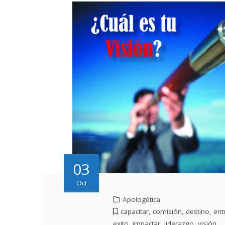
03
Oct
Apologética
capacitar
,
comisión
,
destino
,
ent
exito
,
impactar
,
liderazgo
,
visión