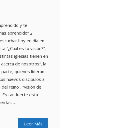
aprendido y te
has aprendido” 2
escuchar hoy en día en
ta “¿Cuál es tu visión?”.
stintas iglesias tienen en
acerca de nosotros”, la
u parte, quienes lideran
 sus nuevos discípulos a
 del reino”, “visión de
c. Es tan fuerte esta
 en las…
Leer Más