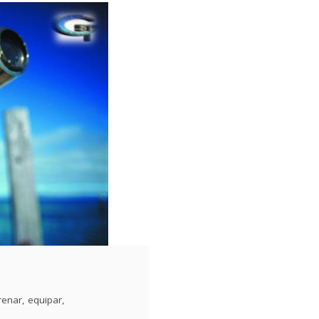
renar
,
equipar
,