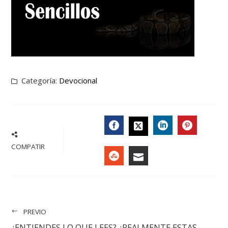
Categoría:
Devocional
FACEBOOK
LINKEDIN
PINTER
TWITTER
COMPATIR
STUMBLEUPON
EMAIL
PREVIO
¿ENTIENDES LO QUE LEES? ¿REALMENTE ESTAS