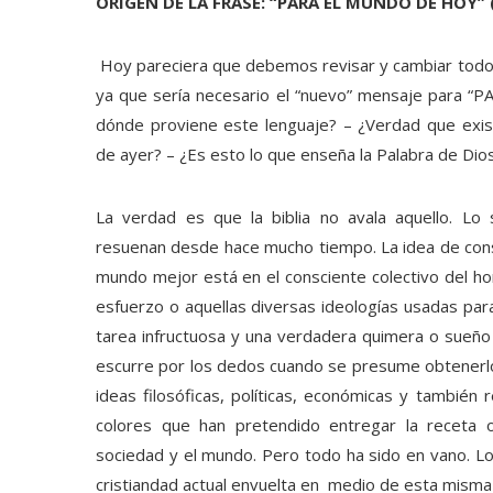
ORIGEN DE LA FRASE: “PARA EL MUNDO DE HOY” 
Hoy pareciera que debemos revisar y cambiar todo 
ya que sería necesario el “nuevo” mensaje para
dónde proviene este lenguaje? – ¿Verdad que exist
de ayer? – ¿Es esto lo que enseña la Palabra de Dio
La verdad es que la biblia no avala aquello. L
resuenan desde hace mucho tiempo. La idea de cons
mundo mejor está en el consciente colectivo del h
esfuerzo o aquellas diversas ideologías usadas para
tarea infructuosa y una verdadera quimera o sueño
escurre por los dedos cuando se presume obtenerl
ideas filosóficas, políticas, económicas y también 
colores que han pretendido entregar la receta 
sociedad y el mundo. Pero todo ha sido en vano. Lo
cristiandad actual envuelta en medio de esta misma 