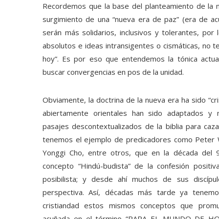
Recordemos que la base del planteamiento de la n
surgimiento de una “nueva era de paz” (era de ac
serán más solidarios, inclusivos y tolerantes, por
absolutos e ideas intransigentes o cismáticas, no 
hoy”. Es por eso que entendemos la tónica actual
buscar convergencias en pos de la unidad.
Obviamente, la doctrina de la nueva era ha sido “cri
abiertamente orientales han sido adaptados y 
pasajes descontextualizados de la biblia para caza
tenemos el ejemplo de predicadores como Peter W
Yonggi Cho, entre otros, que en la década del 
concepto “Hindú-budista” de la confesión positiva
posibilista; y desde ahí muchos de sus discíp
perspectiva. Así, décadas más tarde ya tenem
cristiandad estos mismos conceptos que prom
acuñada en el término “PARA EL MUNDO DE HOY