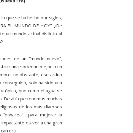
(Nueva Era)
lo que se ha hecho por siglos,
 “PARA EL MUNDO DE HOY”. ¿De
e un mundo actual distinto al
s?
o sones de un “mundo nuevo”,
truir una sociedad mejor o un
ombre, no obstante, ese arduo
 conseguirlo, solo ha sido una
 utópico, que como el agua se
o. De ahí que tenemos muchas
religiosas de los más diversos
o “panacea” para mejorar la
 impactante es ver a una gran
carrera.