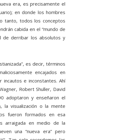
ueva era, es precisamente el
uario); en donde los hombres
 lo tanto, todos los conceptos
tendrán cabida en el “mundo de
 de derribar los absolutos y
stianizada”, es decir, términos
maliciosamente encajados en
r incautos e inconstantes. Ahí
agner, Robert Shuller, David
90 adoptaron y enseñaron el
, la visualización o la mente
ulos fueron formados en esa
os arraigada en medio de la
ueven una “nueva era” pero
”. Tan solo recordemos las