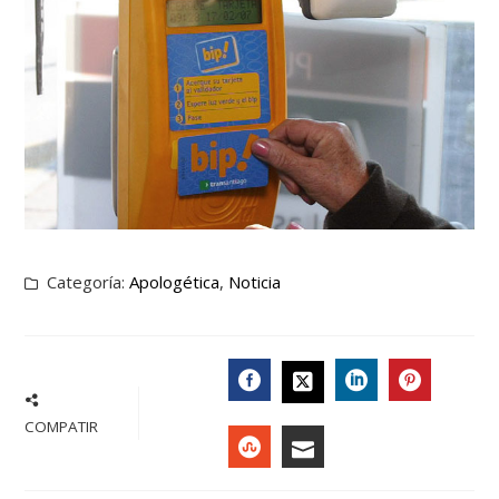
Categoría:
Apologética
,
Noticia
FACEBOOK
LINKEDIN
PINTER
TWITTER
COMPATIR
STUMBLEUPON
EMAIL