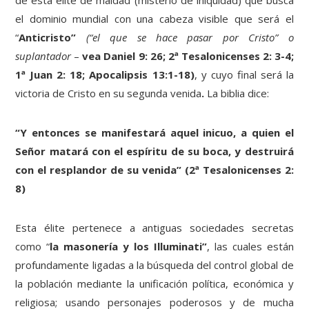
de esta élite de maldad (misterio de iniquidad) que busca
el dominio mundial con una cabeza visible que será el
“
Anticristo”
(“el que se hace pasar por Cristo” o
suplantador
–
vea Daniel 9: 26; 2ª Tesalonicenses 2: 3-4;
1ª Juan 2: 18; Apocalipsis 13:1-18)
, y cuyo final será la
victoria de Cristo en su segunda venida
.
La biblia dice:
“Y entonces se manifestará aquel inicuo, a quien el
Señor matará con el espíritu de su boca, y destruirá
con el resplandor de su venida” (2ª Tesalonicenses 2:
8)
Esta élite pertenece a antiguas sociedades secretas
como “
la masonería y los Illuminati”
, las cuales están
profundamente ligadas a la búsqueda del control global de
la población mediante la unificación política, económica y
religiosa; usando personajes poderosos y de mucha