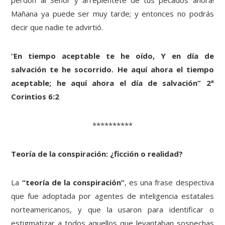
perdón al Señor y arrepiéntete de tus pecados ahora!
Mañana ya puede ser muy tarde; y entonces no podrás
decir que nadie te advirtió.
“
En tiempo aceptable te he oído, Y en día de
salvación te he socorrido. He aquí ahora el tiempo
aceptable; he aquí ahora el día de salvación” 2ª
Corintios 6:2
**********
Teoría de la conspiración: ¿ficción o realidad?
La
“teoría de la conspiración”
, es una frase despectiva
que fue adoptada por agentes de inteligencia estatales
norteamericanos, y que la usaron para identificar o
estigmatizar a todos aquellos que levantaban sospechas