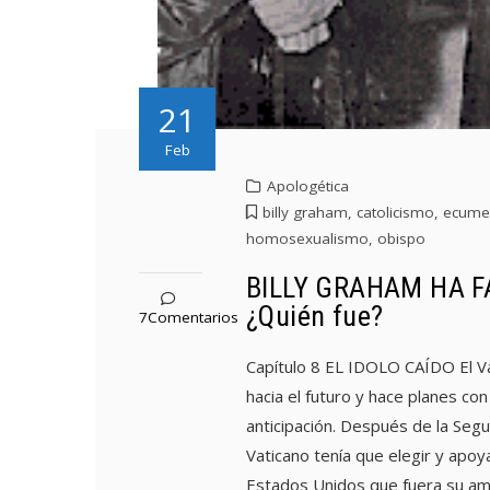
21
Feb
Apologética
billy graham
,
catolicismo
,
ecume
homosexualismo
,
obispo
BILLY GRAHAM HA F
¿Quién fue?
7Comentarios
Capítulo 8 EL IDOLO CAÍDO El V
hacia el futuro y hace planes co
anticipación. Después de la Segu
Vaticano tenía que elegir y apoy
Estados Unidos que fuera su am