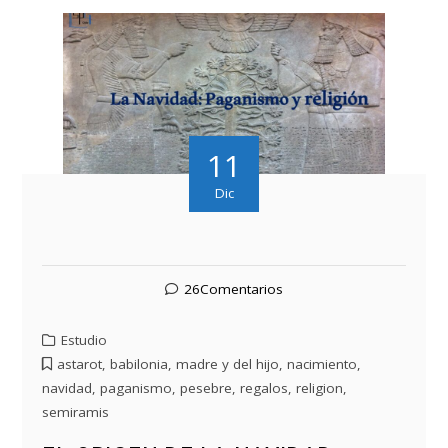
11
Dic
26Comentarios
Estudio
astarot
,
babilonia
,
madre y del hijo
,
nacimiento
,
navidad
,
paganismo
,
pesebre
,
regalos
,
religion
,
semiramis